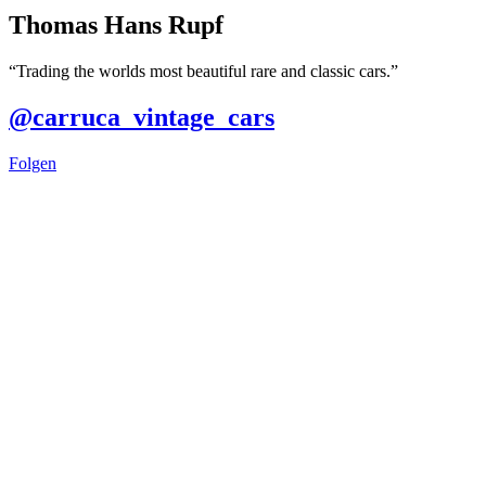
Tho­mas Hans Rupf
“Tra­ding the worlds most beau­tiful rare and clas­sic cars.”
@carruca_vintage_cars
Fol­gen