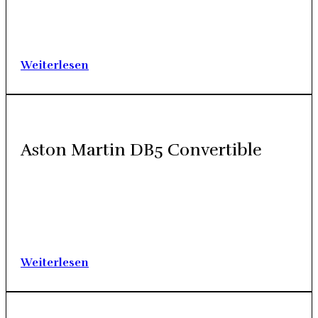
der Stand­ort der Auto­mo­bil­ge­schich­te. Die gleich­na­mi­ge
Auto­mo­bil­fa­brik Steyr hat einen bedeu­ten­den Bei­trag zur
Geschich­te des Auto­mo­bil­baus geleis­tet, ins­be­son­de­re in
Öster­reich. Vie­le der von Steyr her­ge­stell­ten Fahr­zeu­ge, ins­
be­son­de­re aus der Zeit vor dem Zwei­ten Welt­krieg, sind…
Wei­ter­le­sen
Aston Mar­tin DB5 Con­ver­ti­ble
Aston Mar­tin — die per­fek­te Sym­bio­se aus Ele­ganz, Sta­tus
und sport­li­chen Fahr­zeug­da­ten und seit jeher eine der bes­ten
Mar­ken im Sport­wa­gen­seg­ment. In der offe­nen Aus­füh­rung
ist der DB 5 Con­ver­ti­ble nicht nur ein Auto, er ist eine Legen­
de. Ein Sym­bol für die Geschich­te der Luxus­au­tos.…
Wei­ter­le­sen