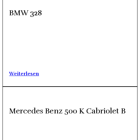
BMW 328
1937 Inter­na­tio­na­le Auto­mo­bil und Motor­rad-Aus­stel­lung
IAMA in Ber­lin. Am Stand von BMW drän­gen sich die
Besu­cher um einen klei­nen Sport­wa­gen. Dass der hier vor­ge­
stell­te BMW 328 eine Iko­ne des Renn­sports wer­den soll­te,
konn­te man damals schon erah­nen. Sein 2,0‑Liter-
Reihensechszylinder-Motor war eine tech­ni­sche Meis­ter­leis­
tung, die eine…
Wei­ter­le­sen
Mer­ce­des Benz 500 K Cabrio­let B
Die 30er-Jah­re des letz­ten Jahr­hun­derts waren geprägt von
tech­ni­schen Inno­va­tio­nen und Wei­ter­ent­wick­lun­gen. In den