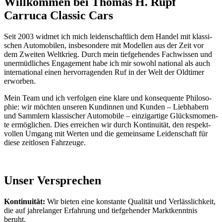
Will­kom­men bei Tho­mas H. Rupf
Car­ru­ca Clas­sic Cars
Seit 2003 wid­met ich mich lei­den­schaft­lich dem Han­del mit klas­si­
schen Auto­mo­bi­len, ins­be­son­de­re mit Model­len aus der Zeit vor
dem Zwei­ten Welt­krieg. Durch mein tief­ge­hen­des Fach­wis­sen und
uner­müd­li­ches Enga­ge­ment habe ich mir sowohl natio­nal als auch
inter­na­tio­nal einen her­vor­ra­gen­den Ruf in der Welt der Old­ti­mer
erwor­ben.
Mein Team und ich ver­fol­gen eine kla­re und kon­se­quen­te Phi­lo­so­
phie: wir möch­ten unse­ren Kun­din­nen und Kun­den – Lieb­ha­bern
und Samm­lern klas­si­scher Auto­mo­bi­le – ein­zig­ar­ti­ge Glücks­mo­men­
te ermög­li­chen. Dies errei­chen wir durch Kon­ti­nui­tät, den respekt­
vol­len Umgang mit Wer­ten und die gemein­sa­me Lei­den­schaft für
die­se zeit­lo­sen Fahr­zeu­ge.
Unser Ver­spre­chen
Kon­ti­nui­tät:
Wir bie­ten eine kon­stan­te Qua­li­tät und Ver­läss­lich­keit,
die auf jah­re­lan­ger Erfah­rung und tief­ge­hen­der Markt­kennt­nis
beruht.