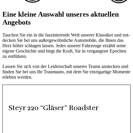
Eine klei­ne Aus­wahl unse­res aktu­el­len
Ange­bots
Tau­chen Sie ein in die fas­zi­nie­ren­de Welt unse­rer Klas­si­ker und ent­
de­cken Sie bei uns außer­ge­wöhn­li­che Auto­mo­bi­le, die Ihnen das
Herz höher schla­gen las­sen. Jedes unse­rer Fahr­zeu­ge erzählt sei­ne
eige­ne Geschich­te und birgt die Kraft, Sie in ver­gan­ge­ne Epo­chen
zu ent­füh­ren.
Las­sen Sie sich von der Lei­den­schaft unse­res Teams anste­cken und
fin­den Sie bei uns Ihr Traum­au­to, mit dem Sie ein­zig­ar­ti­ge Momen­te
erle­ben wer­den.
Steyr 220 “Glä­ser” Roads­ter
Steyr – ein klei­ner Ort in Öster­reich und doch ein bedeu­ten­