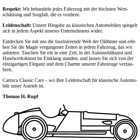
Respekt:
Wir behan­deln jedes Fahr­zeug mit der höchs­ten Wert­
schät­zung und Sorg­falt, die es ver­dient.
Lei­den­schaft:
Unse­re Hin­ga­be zu klas­si­schen Auto­mo­bi­len spie­gelt
sich in jedem Aspekt unse­res Unter­neh­mens wider.
Ent­de­cken Sie mit uns die fas­zi­nie­ren­de Welt der Old­ti­mer und erle­
ben Sie die Magie ver­gan­ge­ner Zei­ten in jedem Fahr­zeug, das wir
anbie­ten. Tau­chen Sie ein in eine Zeit, in der Auto­mo­bil­kunst und
Hand­werks­kunst im Ein­klang stan­den, und las­sen Sie sich von der
ein­zig­ar­ti­gen Ele­ganz und dem Charme unse­rer Fahr­zeu­ge ver­zau­
bern.
Car­ru­ca Clas­sic Cars – wo Ihre Lei­den­schaft für klas­si­sche Auto­mo­
bi­le unser Antrieb ist.
Tho­mas H. Rupf