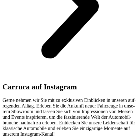
Car­ru­ca auf Insta­gram
Ger­ne neh­men wir Sie mit zu exklu­si­ven Ein­bli­cken in unse­ren auf­
re­gen­den All­tag. Erle­ben Sie die Ankunft neu­er Fahr­zeu­ge in unse­
rem Show­room und las­sen Sie sich von Impres­sio­nen von Mes­sen
und Events inspi­rie­ren, um die fas­zi­nie­ren­de Welt der Auto­mo­bil­
bran­che haut­nah zu erle­ben. Ent­de­cken Sie unse­re Lei­den­schaft für
klas­si­sche Auto­mo­bi­le und erle­ben Sie ein­zig­ar­ti­ge Momen­te auf
unse­rem Insta­gram-Kanal!