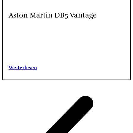
Aston Mar­tin DB5 Van­ta­ge
Renn­sport­er­fol­ge und bra­chia­le Leis­tungs­da­ten der Stra­ßen­
mo­del­le: Aston Mar­tin schickt sich seit jeher an, eine der bes­
ten Mar­ken im Sport­wa­gen­seg­ment zu sein. Wenn James
Bond offen­sicht­lich ger­ne Aston Mar­tin fährt, dann muss
doch etwas dran sein an der Güte der bri­ti­schen Mar­ke.
Unver­rück­bar ist der Aston…
Wei­ter­le­sen