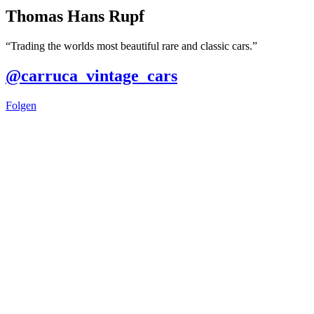
Tho­mas Hans Rupf
“Tra­ding the worlds most beau­tiful rare and clas­sic cars.”
@carruca_vintage_cars
Fol­gen