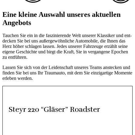
Eine klei­ne Aus­wahl unse­res aktu­el­len
Ange­bots
Tau­chen Sie ein in die fas­zi­nie­ren­de Welt unse­rer Klas­si­ker und ent­
de­cken Sie bei uns außer­ge­wöhn­li­che Auto­mo­bi­le, die Ihnen das
Herz höher schla­gen las­sen. Jedes unse­rer Fahr­zeu­ge erzählt sei­ne
eige­ne Geschich­te und birgt die Kraft, Sie in ver­gan­ge­ne Epo­chen
zu ent­füh­ren.
Las­sen Sie sich von der Lei­den­schaft unse­res Teams anste­cken und
fin­den Sie bei uns Ihr Traum­au­to, mit dem Sie ein­zig­ar­ti­ge Momen­te
erle­ben wer­den.
Steyr 220 “Glä­ser” Roads­ter
Steyr – ein klei­ner Ort in Öster­reich und doch ein bedeu­ten­