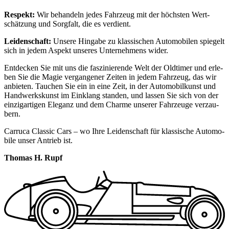
Respekt:
Wir behan­deln jedes Fahr­zeug mit der höchs­ten Wert­
schät­zung und Sorg­falt, die es ver­dient.
Lei­den­schaft:
Unse­re Hin­ga­be zu klas­si­schen Auto­mo­bi­len spie­gelt
sich in jedem Aspekt unse­res Unter­neh­mens wider.
Ent­de­cken Sie mit uns die fas­zi­nie­ren­de Welt der Old­ti­mer und erle­
ben Sie die Magie ver­gan­ge­ner Zei­ten in jedem Fahr­zeug, das wir
anbie­ten. Tau­chen Sie ein in eine Zeit, in der Auto­mo­bil­kunst und
Hand­werks­kunst im Ein­klang stan­den, und las­sen Sie sich von der
ein­zig­ar­ti­gen Ele­ganz und dem Charme unse­rer Fahr­zeu­ge ver­zau­
bern.
Car­ru­ca Clas­sic Cars – wo Ihre Lei­den­schaft für klas­si­sche Auto­mo­
bi­le unser Antrieb ist.
Tho­mas H. Rupf