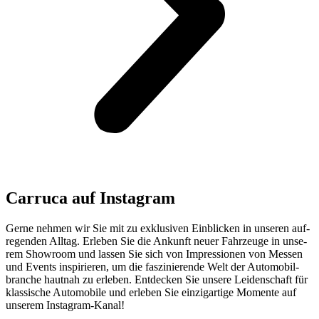
Car­ru­ca auf Insta­gram
Ger­ne neh­men wir Sie mit zu exklu­si­ven Ein­bli­cken in unse­ren auf­
re­gen­den All­tag. Erle­ben Sie die Ankunft neu­er Fahr­zeu­ge in unse­
rem Show­room und las­sen Sie sich von Impres­sio­nen von Mes­sen
und Events inspi­rie­ren, um die fas­zi­nie­ren­de Welt der Auto­mo­bil­
bran­che haut­nah zu erle­ben. Ent­de­cken Sie unse­re Lei­den­schaft für
klas­si­sche Auto­mo­bi­le und erle­ben Sie ein­zig­ar­ti­ge Momen­te auf
unse­rem Insta­gram-Kanal!