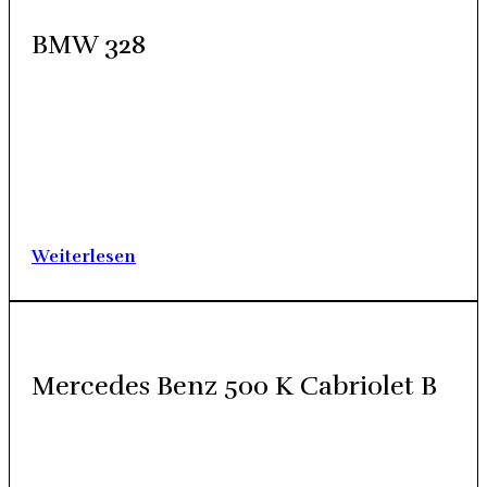
BMW 328
1937 Inter­na­tio­na­le Auto­mo­bil und Motor­rad-Aus­stel­lung
IAMA in Ber­lin. Am Stand von BMW drän­gen sich die
Besu­cher um einen klei­nen Sport­wa­gen. Dass der hier vor­ge­
stell­te BMW 328 eine Iko­ne des Renn­sports wer­den soll­te,
konn­te man damals schon erah­nen. Sein 2,0‑Liter-
Reihensechszylinder-Motor war eine tech­ni­sche Meis­ter­leis­
tung, die eine…
Wei­ter­le­sen
Mer­ce­des Benz 500 K Cabrio­let B
Die 30er-Jah­re des letz­ten Jahr­hun­derts waren geprägt von
tech­ni­schen Inno­va­tio­nen und Wei­ter­ent­wick­lun­gen. In den