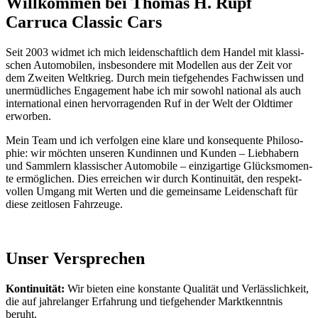
Will­kom­men bei Tho­mas H. Rupf
Car­ru­ca Clas­sic Cars
Seit 2003 wid­met ich mich lei­den­schaft­lich dem Han­del mit klas­si­
schen Auto­mo­bi­len, ins­be­son­de­re mit Model­len aus der Zeit vor
dem Zwei­ten Welt­krieg. Durch mein tief­ge­hen­des Fach­wis­sen und
uner­müd­li­ches Enga­ge­ment habe ich mir sowohl natio­nal als auch
inter­na­tio­nal einen her­vor­ra­gen­den Ruf in der Welt der Old­ti­mer
erwor­ben.
Mein Team und ich ver­fol­gen eine kla­re und kon­se­quen­te Phi­lo­so­
phie: wir möch­ten unse­ren Kun­din­nen und Kun­den – Lieb­ha­bern
und Samm­lern klas­si­scher Auto­mo­bi­le – ein­zig­ar­ti­ge Glücks­mo­men­
te ermög­li­chen. Dies errei­chen wir durch Kon­ti­nui­tät, den respekt­
vol­len Umgang mit Wer­ten und die gemein­sa­me Lei­den­schaft für
die­se zeit­lo­sen Fahr­zeu­ge.
Unser Ver­spre­chen
Kon­ti­nui­tät:
Wir bie­ten eine kon­stan­te Qua­li­tät und Ver­läss­lich­keit,
die auf jah­re­lan­ger Erfah­rung und tief­ge­hen­der Markt­kennt­nis
beruht.