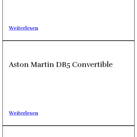
der Stand­ort der Auto­mo­bil­ge­schich­te. Die gleich­na­mi­ge
Auto­mo­bil­fa­brik Steyr hat einen bedeu­ten­den Bei­trag zur
Geschich­te des Auto­mo­bil­baus geleis­tet, ins­be­son­de­re in
Öster­reich. Vie­le der von Steyr her­ge­stell­ten Fahr­zeu­ge, ins­
be­son­de­re aus der Zeit vor dem Zwei­ten Welt­krieg, sind…
Wei­ter­le­sen
Aston Mar­tin DB5 Con­ver­ti­ble
Aston Mar­tin — die per­fek­te Sym­bio­se aus Ele­ganz, Sta­tus
und sport­li­chen Fahr­zeug­da­ten und seit jeher eine der bes­ten
Mar­ken im Sport­wa­gen­seg­ment. In der offe­nen Aus­füh­rung
ist der DB 5 Con­ver­ti­ble nicht nur ein Auto, er ist eine Legen­
de. Ein Sym­bol für die Geschich­te der Luxus­au­tos.…
Wei­ter­le­sen